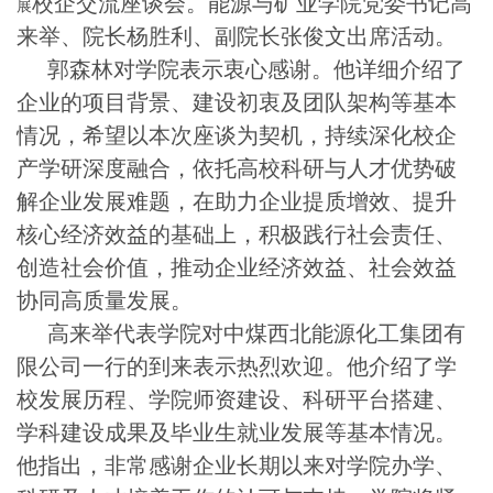
校企交流座谈会
。能源与矿业学院党委书记高
展
来举、院长杨胜利、副院长张俊文出席活动。
郭森林
对学院表示衷心感谢
。
他
详细介绍了
企业的项目背景、建设初衷及团队架构等基本
情况
，
希望以本次座谈为契机，持续深化校企
产学研深度融合，依托高校科研与人才优势破
解企业发展难题，在助力企业提质增效、提升
核心经济效益的基础上，积极践行社会责任、
创造社会价值，推动企业经济效益、社会效益
协同高质量发展。
高来举代表学院对
中煤西北能源化工集团有
限公司
一行的到来表示热烈欢迎
。
他
介绍了学
校发展历程、学院师资建设、
科研平台搭建、
学科建设成果及毕业生就业发展等基本情况
。
他
指出，非常感谢企业长期以来对学院办学、