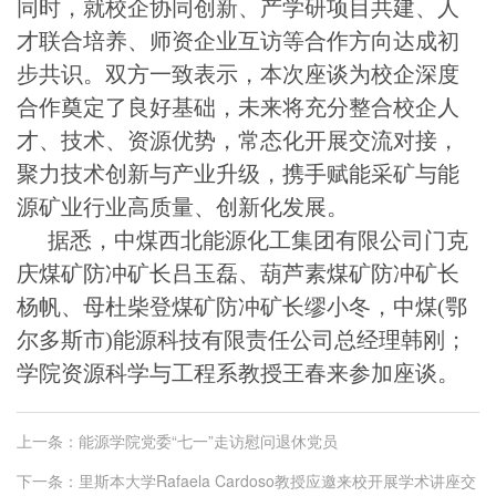
同时，就校企协同创新、产学研项目共建、人
才联合培养、师资企业互访等合作方向达成初
步共识。双方一致表示，本次座谈为校企深度
合作奠定了良好基础，未来将充分整合校企人
才、技术、资源优势，常态化开展交流对接，
聚力技术创新与产业升级，携手赋能采矿与能
源矿业行业高质量、创新化发展。
据悉，中煤西北能源化工集团有限公司门克
庆煤矿防冲矿长吕玉磊、葫芦素煤矿防冲矿长
杨帆、母杜柴登煤矿防冲矿长缪小冬，中煤(鄂
尔多斯市)能源科技有限责任公司总经理韩刚；
学院资源科学与工程系教授王春来参加座谈。
上一条：
能源学院党委“七一”走访慰问退休党员
下一条：
里斯本大学Rafaela Cardoso教授应邀来校开展学术讲座交